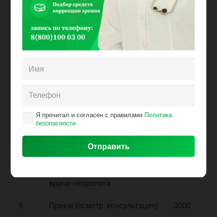
1
Прием (осмотр, консультация)
3000
врача-акушера-гинеколога
первичный вк
2
Прием (осмотр, консультация)
3000
врача-гастроэнтеролога
3
Прием (осмотр, консультация)
3000
врача-дерматовенеролога
Я прочитал и согласен с правилами
Политика
безопасности
4
Прием (осмотр, консультация)
3000
врача-кардиолога
5
Прием (осмотр, консультация)
3000
врача-невролога
6
Прием (осмотр, консультация)
3000