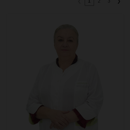
❮
1
2
3
❯