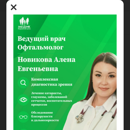
8(800) 100-03-00
Прием
специалистов
Показать
записей
Поиск:
Цена
№
Прием Специалистов
руб.