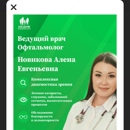
8(800) 100-03-00
Кабинет
травматолога
Показать
записей
Поиск:
Травматолог /Хирург -
Цена
№
Операции
руб.