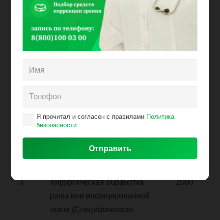
1
Хирургическая обработка
2000
раны или инфицированной
ткани (Обработка
поверхностных повреждений
кожи при площади: до 5%
поверхности)
2
Хирургическая обработка
2300
Я прочитал и согласен с правилами
Политика
раны или инфицированной
безопасности
ткани (Специфическая
обработка единичных
укушенных ран (более 3-х)
3
Хирургическая обработка
2000
раны или инфицированной
ткани (Специфическая