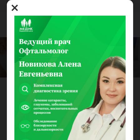
8(800) 100-03-00
Вакцинация
Промо для главной
,
Услуги
902
Вакцинация самое
большое
достижение