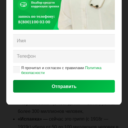
медицины.
Доказано, что вакцины являются эффективным,
безопасным и экономичным средством контроля и
устранения опасных для жизни инфекционных
заболеваний.
Человечество прошло несколько эпох страшных
заболеваний, косивших тысячи, сотни тысяч,
миллионы людей на планете Земля. Достаточно из
Я прочитал и согласен с правилами
Политика
новой истории вспомнить:
безопасности
Чума, названной «Черной смертью»
и
унесшая в 15 веке более 25 миллионов людей
только в Европе,
«
Черная оспа»
(с 430г до н.э — 1979г) убила
более 300 миллионов человек,
«Испанка» —
сейчас это грипп (с 1918г —
1919г) убила от 50 до 100 миллионов человек в