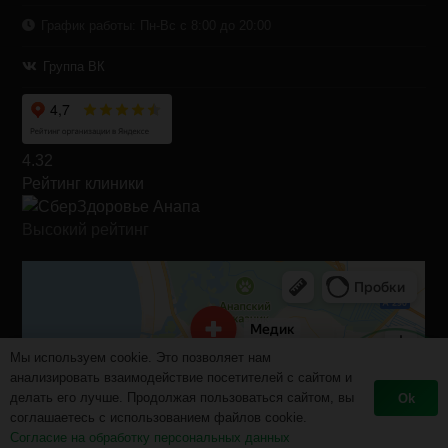
График работы: Пн-Вс с 8:00 до 20:00
Группа ВК
4.32
Рейтинг клиники
Высокий рейтинг
Мы используем cookie. Это позволяет нам
анализировать взаимодействие посетителей с сайтом и
Запишитесь
делать его лучше. Продолжая пользоваться сайтом, вы
Ok
онлайн!
соглашаетесь с использованием файлов cookie.
Согласие на обработку персональных данных