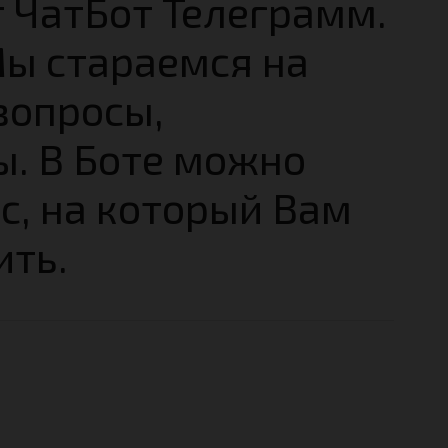
т ЧатБот Телеграмм.
ы стараемся на
вопросы,
ы. В Боте можно
с, на который Вам
ить.