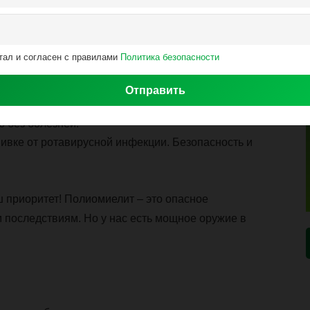
у детей до 5 лет.
тал и согласен с правилами
Политика безопасности
звоживание.
збежать болезни.
ровье!
Проведите вакцинацию вовремя и дайте
 без болезней!
вивке от ротавирусной инфекции. Безопасность и
ш приоритет! Полиомиелит – это опасное
 последствиям. Но у нас есть мощное оружие в