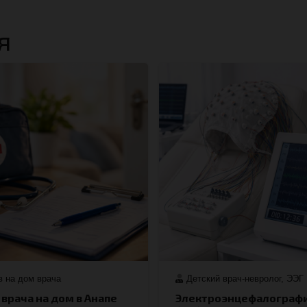
я
 на дом врача
Детский врач-невролог
,
ЭЭГ
 врача на дом в Анапе
Электроэнцефалограф