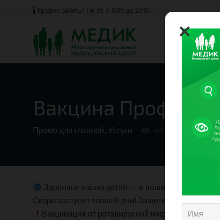
График работы: Пн-Вс с 8:00 до 20:00
Главн
Вакцина Профилак
Промо для главной
,
Услуги
449
Здоровье ваших детей — в ваших руках!
Скоро наступят теплый дни! Защити себя и детей о
Вакцинация от ротавирусной инфекции — это н