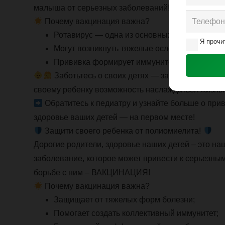
малыша от серьезных заболеваний!
Почему вакцинация важна?
Ротавирус — одна из основных причин диареи 
Я прочи
Могут возникнуть тяжелые осложнения и обе
Прививка формирует иммунитет и помогает и
Заботьтесь о своих детях — защитите их здо
своему ребенку возможность наслаждаться жизнью
Обратитесь к педиатру и узнайте больше о при
здоровье ваших детей — на первом месте!
Защити своего ребенка от полиомиелита!
Дорогие родители, здоровье наших детей – это на
заболевание, которое может привести к серьезным
борьбе с ним – ВАКЦИНАЦИЯ!
Почему вакцинация важна?
Защищает от тяжелых форм болезни;
Помогает создать коллективный иммунитет;