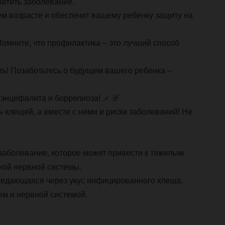
атить заболевание.
м возрасте и обеспечит вашему ребенку защиту на
омните, что профилактика – это лучший способ
ть! Позаботьтесь о будущем вашего ребенка –
 энцефалита и боррелиоза!
 клещей, а вместе с ними и риски заболеваний! Не
 заболевание, которое может привести к тяжелым
ной нервной системы.
ередающаяся через укус инфицированного клеща,
ем и нервной системой.