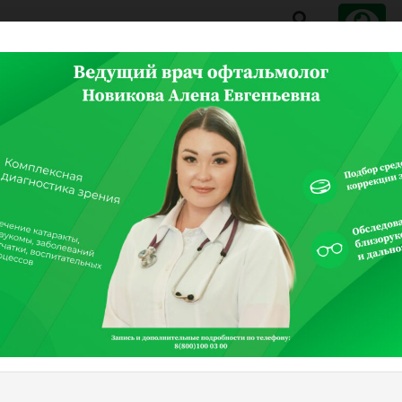
ая
Врачи
Услуги
Направления
Цены
Пац
тика
т опасности!
адежная защита, которая может спасти вашего