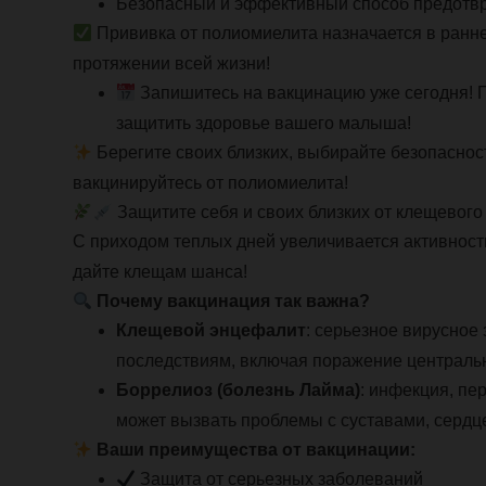
Безопасный и эффективный способ предотвр
Прививка от полиомиелита назначается в ранне
протяжении всей жизни!
Запишитесь на вакцинацию уже сегодня! П
защитить здоровье вашего малыша!
Берегите своих близких, выбирайте безопаснос
вакцинируйтесь от полиомиелита!
Защитите себя и своих близких от клещевого
С приходом теплых дней увеличивается активность
дайте клещам шанса!
Почему вакцинация так важна?
Клещевой энцефалит
: серьезное вирусное
последствиям, включая поражение централь
Боррелиоз (болезнь Лайма)
: инфекция, п
может вызвать проблемы с суставами, сердц
Ваши преимущества от вакцинации:
Защита от серьезных заболеваний